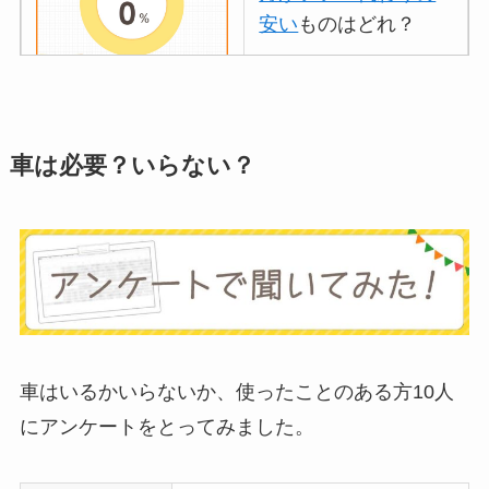
安い
ものはどれ？
離乳食づくりにブレ
ンダーはいらない？
車は必要？いらない？
代用
やおすすめは？
ミキサーとどっちが
いい？
ストライダーはいら
ない？三輪車とどっ
ちがいい？買った人
に後悔
を聞いてみた
車はいるかいらないか、使ったことのある方10人
にアンケートをとってみました。
布団クリーナーはい