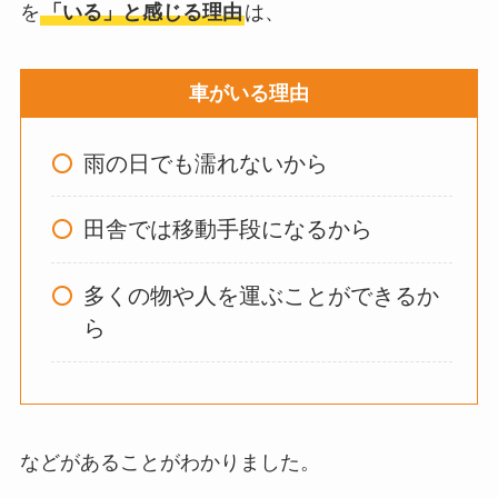
を
「いる」と感じる理由
は、
わり
のものは何がい
い？
車がいる理由
ウォーターテーブル
雨の日でも濡れないから
はいらない？飽きる
し手作り
できる？買
田舎では移動手段になるから
ってよかった？
多くの物や人を運ぶことができるか
オイルポットはいる
ら
いらない？やめた人
は？代用品
やおすす
めを使用者に聞いて
みた
などがあることがわかりました。