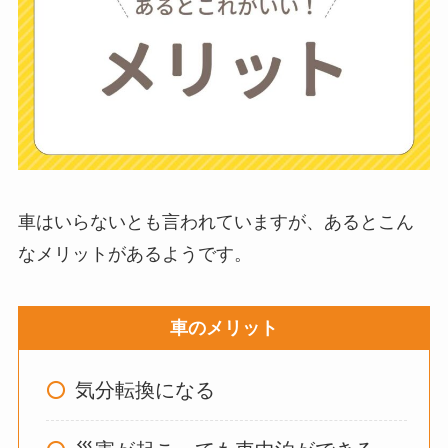
ない？三輪車とどっ
ちがいい？買った人
に後悔
を聞いてみた
布団クリーナーはい
らない？買ってよか
った？代用
は布団乾
車はいらないとも言われていますが、あるとこん
燥機や掃除機など
なメリットがあるようです。
お風呂の蓋はいらな
車のメリット
い？どうしてる？代
わり
のものは何がい
気分転換になる
い？