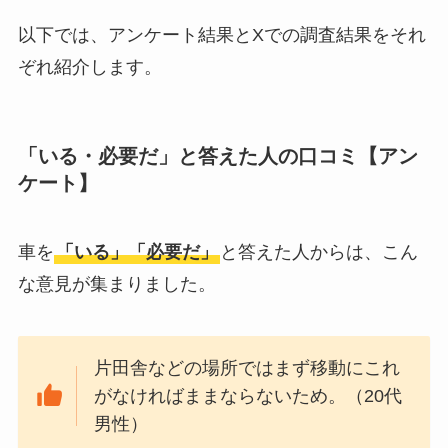
敷きパッドシーツは
いらないしダサい？
以下では、アンケート結果とXでの調査結果をそれ
敷きパッドだけで寝
ぞれ紹介します。
るのはどう？代わり
はある？
「いる・必要だ」と答えた人の口コミ【アン
おむつ用ゴミ箱はい
ケート】
らない？みんなどう
してる？100均で代用
車を
「いる」「必要だ」
と答えた人からは、こん
できるか調べてみた
な意見が集まりました。
片田舎などの場所ではまず移動にこれ
がなければままならないため。（20代
男性）