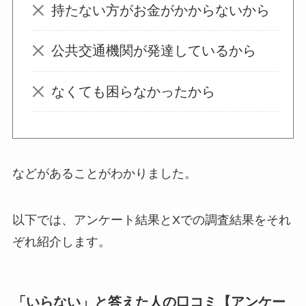
持たない方がお金がかからないから
はいらない？飽きる
し手作り
できる？買
公共交通機関が発達しているから
ってよかった？
なくても困らなかったから
オイルポットはいる
いらない？やめた人
は？代用品
やおすす
めを使用者に聞いて
などがあることがわかりました。
みた
以下では、アンケート結果とXでの調査結果をそれ
敷きパッドシーツは
いらないしダサい？
ぞれ紹介します。
敷きパッドだけで寝
るのはどう？代わり
はある？
「いらない」と答えた人の口コミ【アンケー