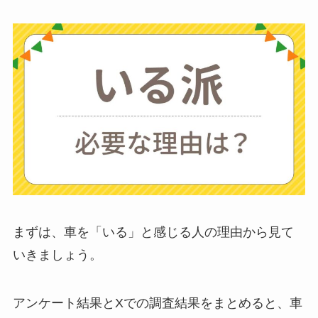
ミキサーとどっちが
いい？
ストライダーはいら
ない？三輪車とどっ
ちがいい？買った人
に後悔
を聞いてみた
布団クリーナーはい
らない？買ってよか
った？代用
は布団乾
まずは、車を「いる」と感じる人の理由から見て
燥機や掃除機など
いきましょう。
お風呂の蓋はいらな
アンケート結果とXでの調査結果をまとめると、車
い？どうしてる？代