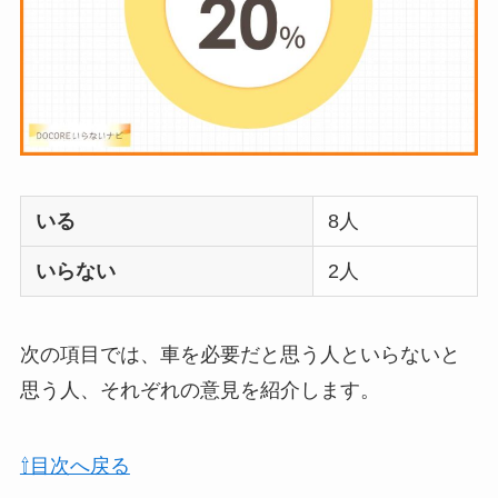
オイルポットはいる
いらない？やめた人
は？代用品
やおすす
めを使用者に聞いて
みた
敷きパッドシーツは
いる
8人
いらないしダサい？
敷きパッドだけで寝
いらない
2人
るのはどう？代わり
はある？
次の項目では、車を必要だと思う人といらないと
おむつ用ゴミ箱はい
思う人、それぞれの意見を紹介します。
らない？みんなどう
してる？100均で代用
⇧目次へ戻る
できるか調べてみた