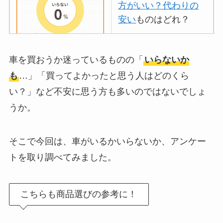
方がいい？代わりの
安い
ものはどれ？
離乳食づくりにブレ
車を買おうか迷っているものの「
いらないか
ンダーはいらない？
も
…」「買ってよかったと思う人はどのくら
代用
やおすすめは？
い？」など不安に思う方も多いのではないでしょ
ミキサーとどっちが
うか。
いい？
ストライダーはいら
そこで今回は、車がいるかいらないか、アンケー
ない？三輪車とどっ
トを取り調べてみました。
ちがいい？買った人
に後悔
を聞いてみた
こちらも商品選びの参考に！
布団クリーナーはい