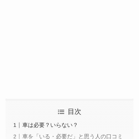
オイルポットはいる
いらない？やめた人
は？代用品
やおすす
めを使用者に聞いて
みた
敷きパッドシーツは
いらないしダサい？
敷きパッドだけで寝
るのはどう？代わり
はある？
目次
おむつ用ゴミ箱はい
らない？みんなどう
車は必要？いらない？
してる？100均で代用
車を「いる・必要だ」と思う人の口コミ
できるか調べてみた