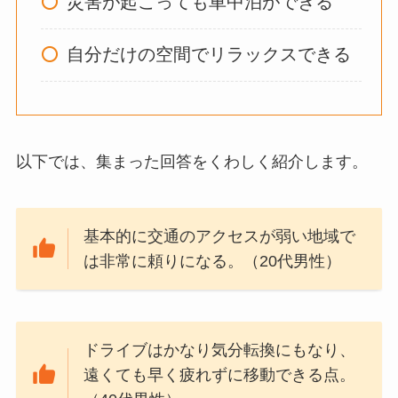
災害が起こっても車中泊ができる
ウォーターテーブル
はいらない？飽きる
自分だけの空間でリラックスできる
し手作り
できる？買
ってよかった？
以下では、集まった回答をくわしく紹介します。
オイルポットはいる
いらない？やめた人
は？代用品
やおすす
基本的に交通のアクセスが弱い地域で
めを使用者に聞いて
は非常に頼りになる。（20代男性）
みた
敷きパッドシーツは
いらないしダサい？
ドライブはかなり気分転換にもなり、
敷きパッドだけで寝
遠くても早く疲れずに移動できる点。
るのはどう？代わり