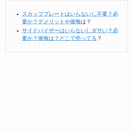
らない？買ってよか
スカッフプレートはいらないし不要？必
った？代用
は布団乾
要か？デメリットや後悔
は？
燥機や掃除機など
サイドバイザーはいらないしダサい？必
要か？後悔は？どこで売ってる
？
お風呂の蓋はいらな
い？どうしてる？代
わり
のものは何がい
い？
ウォーターテーブル
はいらない？飽きる
し手作り
できる？買
ってよかった？