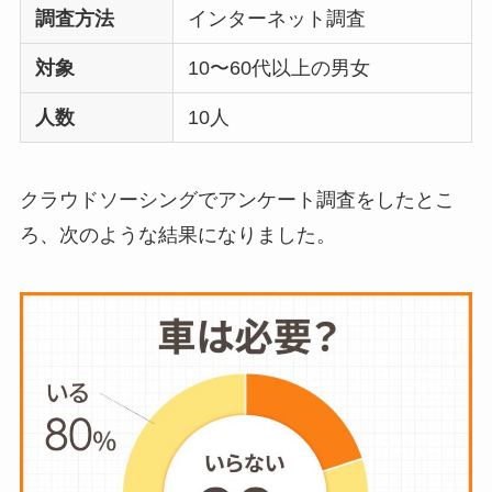
らない？買ってよか
調査方法
インターネット調査
った？代用
は布団乾
対象
10〜60代以上の男女
燥機や掃除機など
人数
10人
お風呂の蓋はいらな
い？どうしてる？代
クラウドソーシングでアンケート調査をしたとこ
わり
のものは何がい
ろ、次のような結果になりました。
い？
ウォーターテーブル
はいらない？飽きる
し手作り
できる？買
ってよかった？