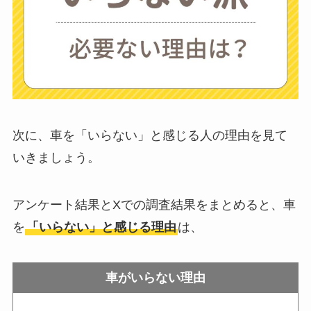
ちがいい？買った人
に後悔
を聞いてみた
布団クリーナーはい
らない？買ってよか
った？代用
は布団乾
次に、車を「いらない」と感じる人の理由を見て
燥機や掃除機など
いきましょう。
お風呂の蓋はいらな
アンケート結果とXでの調査結果をまとめると、車
い？どうしてる？代
を
「いらない」と感じる理由
は、
わり
のものは何がい
い？
車がいらない理由
ウォーターテーブル