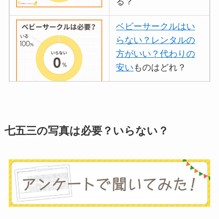
る？
ベビーサークルはい
らない？レンタルの
方がいい？代わりの
安い
ものはどれ？
離乳食づくりにブレ
ンダーはいらない？
七五三の写真は必要？いらない？
代用
やおすすめは？
ミキサーとどっちが
いい？
ストライダーはいら
ない？三輪車とどっ
ちがいい？買った人