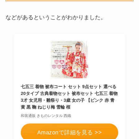
などがあるということがわかりました。
七五三 着物 被布コート セット 9点セット 選べる
20タイプ 古典着物セット 被布セット 七五三 着物
3才 女児用・雛祭り・3歳 女の子 【ピンク 赤 青
黄 黒 鞠 ねじり梅 雪輪 桜
和装通販 きものレンタル 西織
Amazonで詳細を見る >>