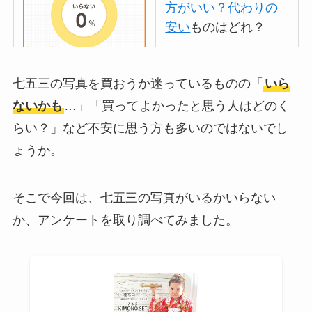
方がいい？代わりの
安い
ものはどれ？
離乳食づくりにブレ
七五三の写真を買おうか迷っているものの「
いら
ンダーはいらない？
ないかも
…」「買ってよかったと思う人はどのく
代用
やおすすめは？
らい？」など不安に思う方も多いのではないでし
ミキサーとどっちが
ょうか。
いい？
ストライダーはいら
そこで今回は、七五三の写真がいるかいらない
ない？三輪車とどっ
か、アンケートを取り調べてみました。
ちがいい？買った人
に後悔
を聞いてみた
布団クリーナーはい