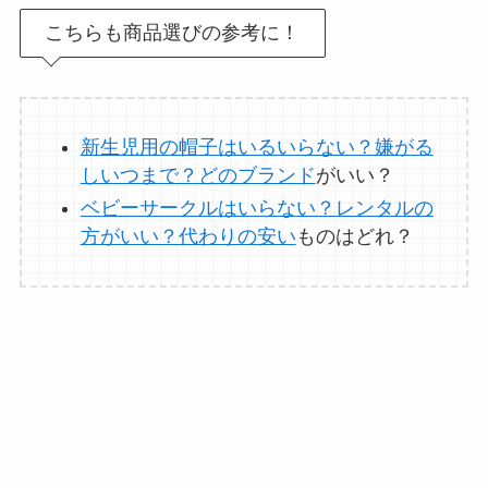
こちらも商品選びの参考に！
オイルポットはいる
いらない？やめた人
は？代用品
やおすす
めを使用者に聞いて
新生児用の帽子はいるいらない？嫌がる
みた
しいつまで？どのブランド
がいい？
ベビーサークルはいらない？レンタルの
敷きパッドシーツは
方がいい？代わりの安い
ものはどれ？
いらないしダサい？
敷きパッドだけで寝
るのはどう？代わり
はある？
おむつ用ゴミ箱はい
らない？みんなどう
してる？100均で代用
できるか調べてみた