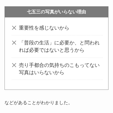
七五三の写真がいらない理由
ウォーターテーブル
はいらない？飽きる
重要性を感じないから
し手作り
できる？買
ってよかった？
「普段の生活」に必要か、と問われ
れば必要ではないと思うから
オイルポットはいる
いらない？やめた人
売り手都合の気持ちのこもってない
は？代用品
やおすす
写真はいらないから
めを使用者に聞いて
みた
敷きパッドシーツは
などがあることがわかりました。
いらないしダサい？
敷きパッドだけで寝