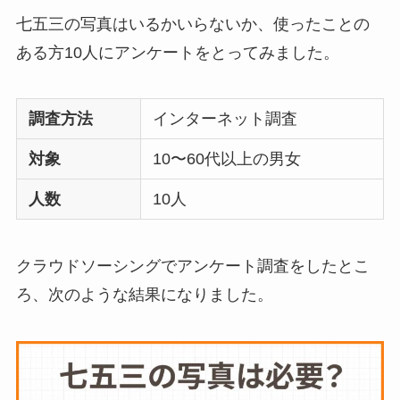
に後悔
を聞いてみた
七五三の写真はいるかいらないか、使ったことの
ある方10人にアンケートをとってみました。
布団クリーナーはい
らない？買ってよか
調査方法
インターネット調査
った？代用
は布団乾
対象
10〜60代以上の男女
燥機や掃除機など
人数
10人
お風呂の蓋はいらな
い？どうしてる？代
クラウドソーシングでアンケート調査をしたとこ
わり
のものは何がい
ろ、次のような結果になりました。
い？
ウォーターテーブル