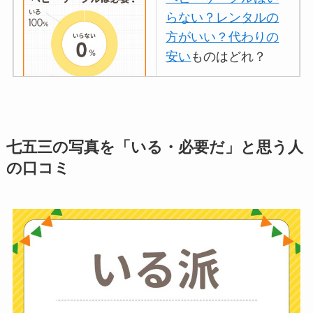
らない？レンタルの
方がいい？代わりの
安い
ものはどれ？
離乳食づくりにブレ
ンダーはいらない？
七五三の写真を「いる・必要だ」と思う人
代用
やおすすめは？
の口コミ
ミキサーとどっちが
いい？
ストライダーはいら
ない？三輪車とどっ
ちがいい？買った人
に後悔
を聞いてみた