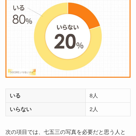
はいらない？飽きる
し手作り
できる？買
ってよかった？
オイルポットはいる
いらない？やめた人
は？代用品
やおすす
めを使用者に聞いて
みた
敷きパッドシーツは
いる
8人
いらないしダサい？
敷きパッドだけで寝
いらない
2人
るのはどう？代わり
はある？
次の項目では、七五三の写真を必要だと思う人と