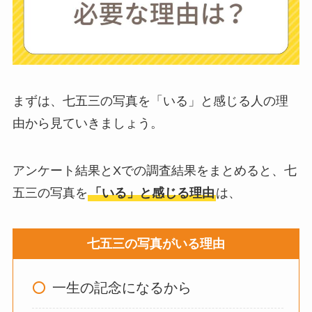
布団クリーナーはい
らない？買ってよか
った？代用
は布団乾
燥機や掃除機など
まずは、七五三の写真を「いる」と感じる人の理
由から見ていきましょう。
お風呂の蓋はいらな
い？どうしてる？代
アンケート結果とXでの調査結果をまとめると、七
わり
のものは何がい
五三の写真を
「いる」と感じる理由
は、
い？
七五三の写真がいる理由
ウォーターテーブル
はいらない？飽きる
一生の記念になるから
し手作り
できる？買