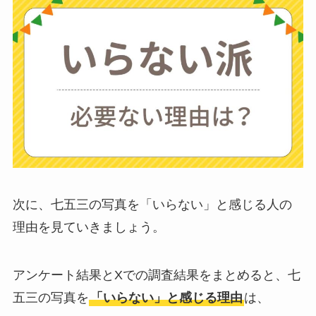
ストライダーはいら
ない？三輪車とどっ
ちがいい？買った人
に後悔
を聞いてみた
布団クリーナーはい
らない？買ってよか
った？代用
は布団乾
燥機や掃除機など
次に、七五三の写真を「いらない」と感じる人の
理由を見ていきましょう。
お風呂の蓋はいらな
い？どうしてる？代
アンケート結果とXでの調査結果をまとめると、七
わり
のものは何がい
五三の写真を
「いらない」と感じる理由
は、
い？