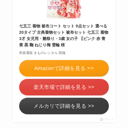
らない？買ってよか
った？代用
は布団乾
燥機や掃除機など
七五三 着物 被布コート セット 9点セット 選べる
20タイプ 古典着物セット 被布セット 七五三 着物
3才 女児用・雛祭り・3歳 女の子 【ピンク 赤 青
黄 黒 鞠 ねじり梅 雪輪 桜
お風呂の蓋はいらな
い？どうしてる？代
和装通販 きものレンタル 西織
わり
のものは何がい
Amazonで詳細を見る >>
い？
楽天市場で詳細を見る >>
ウォーターテーブル
はいらない？飽きる
メルカリで詳細を見る >>
し手作り
できる？買
ってよかった？
ポチップ