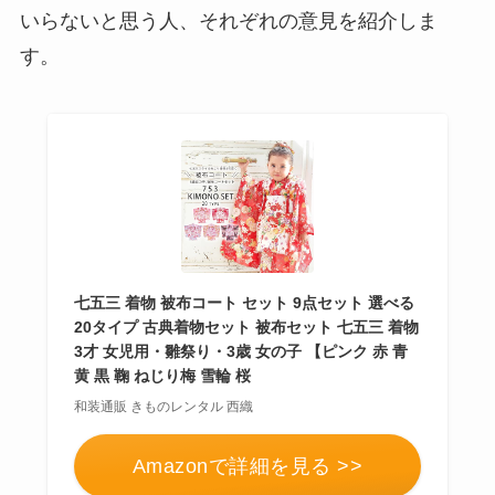
おむつ用ゴミ箱はい
いらないと思う人、それぞれの意見を紹介しま
らない？みんなどう
す。
してる？100均で代用
できるか調べてみた
七五三 着物 被布コート セット 9点セット 選べる
20タイプ 古典着物セット 被布セット 七五三 着物
3才 女児用・雛祭り・3歳 女の子 【ピンク 赤 青
黄 黒 鞠 ねじり梅 雪輪 桜
和装通販 きものレンタル 西織
Amazonで詳細を見る >>