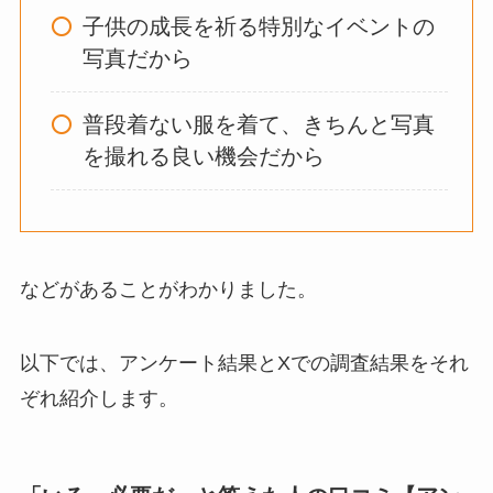
ってよかった？
子供の成長を祈る特別なイベントの
写真だから
オイルポットはいる
いらない？やめた人
普段着ない服を着て、きちんと写真
は？代用品
やおすす
を撮れる良い機会だから
めを使用者に聞いて
みた
敷きパッドシーツは
などがあることがわかりました。
いらないしダサい？
敷きパッドだけで寝
るのはどう？代わり
以下では、アンケート結果とXでの調査結果をそれ
はある？
ぞれ紹介します。
おむつ用ゴミ箱はい
らない？みんなどう