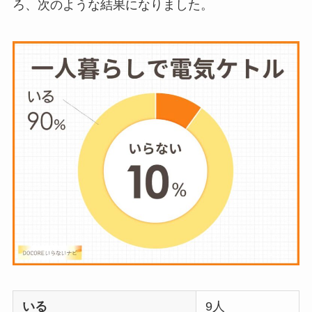
ろ、次のような結果になりました。
ウォーターテーブル
はいらない？飽きる
し手作り
できる？買
ってよかった？
オイルポットはいる
いらない？やめた人
は？代用品
やおすす
めを使用者に聞いて
みた
敷きパッドシーツは
いらないしダサい？
敷きパッドだけで寝
いる
9人
るのはどう？代わり