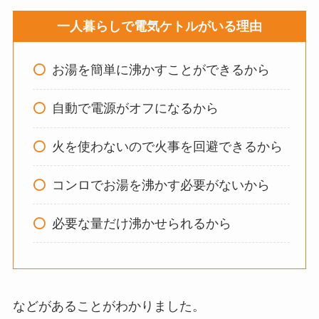
ウォーターテーブル
一人暮らしで電気ケトルがいる理由
はいらない？飽きる
し手作り
できる？買
お湯を簡単に沸かすことができるから
ってよかった？
自動で電源がオフになるから
オイルポットはいる
火を使わないので火事を回避できるから
いらない？やめた人
は？代用品
やおすす
コンロでお湯を沸かす必要がないから
めを使用者に聞いて
みた
必要な量だけ沸かせられるから
敷きパッドシーツは
いらないしダサい？
敷きパッドだけで寝
るのはどう？代わり
などがあることがわかりました。