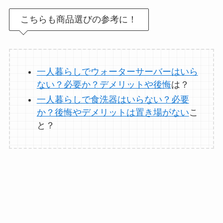
こちらも商品選びの参考に！
オイルポットはいる
いらない？やめた人
は？代用品
やおすす
一人暮らしでウォーターサーバーはいら
めを使用者に聞いて
ない？必要か？デメリットや後悔
は？
みた
一人暮らしで食洗器はいらない？必要
か？後悔やデメリットは置き場がない
こ
敷きパッドシーツは
と？
いらないしダサい？
敷きパッドだけで寝
るのはどう？代わり
はある？
おむつ用ゴミ箱はい
らない？みんなどう