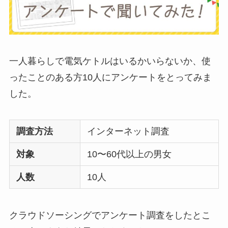
ない？三輪車とどっ
ちがいい？買った人
に後悔
を聞いてみた
一人暮らしで電気ケトルはいるかいらないか、使
ったことのある方10人にアンケートをとってみま
布団クリーナーはい
した。
らない？買ってよか
った？代用
は布団乾
燥機や掃除機など
調査方法
インターネット調査
対象
10〜60代以上の男女
お風呂の蓋はいらな
人数
10人
い？どうしてる？代
わり
のものは何がい
い？
クラウドソーシングでアンケート調査をしたとこ