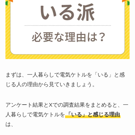
ない？三輪車とどっ
ちがいい？買った人
に後悔
を聞いてみた
布団クリーナーはい
らない？買ってよか
った？代用
は布団乾
燥機や掃除機など
まずは、一人暮らしで電気ケトルを「いる」と感
じる人の理由から見ていきましょう。
お風呂の蓋はいらな
い？どうしてる？代
アンケート結果とXでの調査結果をまとめると、一
わり
のものは何がい
人暮らしで電気ケトルを
「いる」と感じる理由
い？
は、