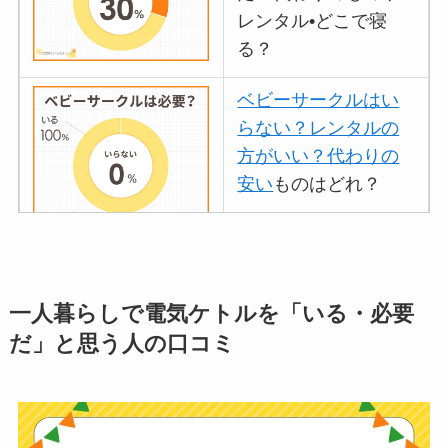
レンタル•どこで寝
る？
ベビーサークルはい
らない？レンタルの
方がいい？代わりの
安い
ものはどれ？
離乳食づくりにブレ
ンダーはいらない？
一人暮らしで電気ケトルを「いる・必要
代用
やおすすめは？
だ」と思う人の口コミ
ミキサーとどっちが
いい？
ストライダーはいら