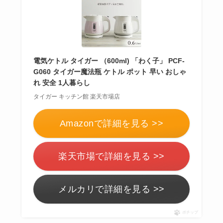
布団クリーナーはい
らない？買ってよか
った？代用
は布団乾
燥機や掃除機など
電気ケトル タイガー （600ml) 「わく子」 PCF-
G060 タイガー魔法瓶 ケトル ポット 早い おしゃ
れ 安全 1人暮らし
お風呂の蓋はいらな
タイガー キッチン館 楽天市場店
い？どうしてる？代
わり
のものは何がい
Amazonで詳細を見る >>
い？
楽天市場で詳細を見る >>
ウォーターテーブル
メルカリで詳細を見る >>
はいらない？飽きる
し手作り
できる？買
ポチップ
ってよかった？