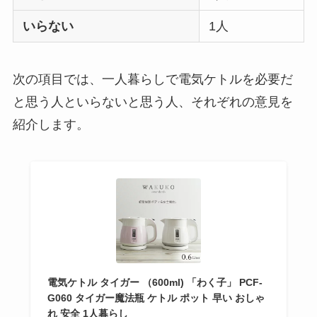
はある？
いらない
1人
おむつ用ゴミ箱はい
らない？みんなどう
次の項目では、一人暮らしで電気ケトルを必要だ
してる？100均で代用
と思う人といらないと思う人、それぞれの意見を
できるか調べてみた
紹介します。
電気ケトル タイガー （600ml) 「わく子」 PCF-
G060 タイガー魔法瓶 ケトル ポット 早い おしゃ
れ 安全 1人暮らし