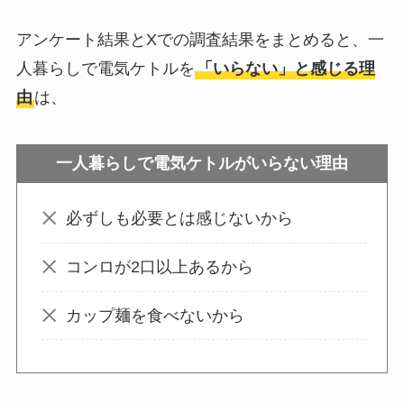
お風呂の蓋はいらな
い？どうしてる？代
アンケート結果とXでの調査結果をまとめると、一
わり
のものは何がい
人暮らしで電気ケトルを
「いらない」と感じる理
い？
由
は、
ウォーターテーブル
一人暮らしで電気ケトルがいらない理由
はいらない？飽きる
し手作り
できる？買
必ずしも必要とは感じないから
ってよかった？
コンロが2口以上あるから
オイルポットはいる
カップ麺を食べないから
いらない？やめた人
は？代用品
やおすす
めを使用者に聞いて
みた