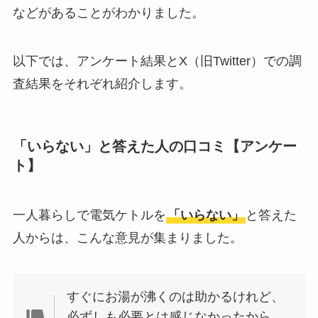
などがあることがわかりました。
敷きパッドシーツは
いらないしダサい？
以下では、アンケート結果とX（旧Twitter）での調
敷きパッドだけで寝
査結果をそれぞれ紹介します。
るのはどう？代わり
はある？
おむつ用ゴミ箱はい
「いらない」と答えた人の口コミ【アンケー
ト】
らない？みんなどう
してる？100均で代用
できるか調べてみた
一人暮らしで電気ケトルを
「いらない」
と答えた
人からは、こんな意見が集まりました。
すぐにお湯が沸くのは助かるけれど、
必ずしも必要とは感じなかったから。