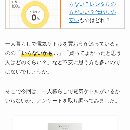
らない？レンタルの
方がいい？代わりの
安い
ものはどれ？
離乳食づくりにブレ
一人暮らしで電気ケトルを買おうか迷っているも
ンダーはいらない？
のの「
いらないかも
…」「買ってよかったと思う
代用
やおすすめは？
人はどのくらい？」など不安に思う方も多いので
ミキサーとどっちが
はないでしょうか。
いい？
ストライダーはいら
そこで今回は、一人暮らしで電気ケトルがいるか
ない？三輪車とどっ
いらないか、アンケートを取り調べてみました。
ちがいい？買った人
に後悔
を聞いてみた