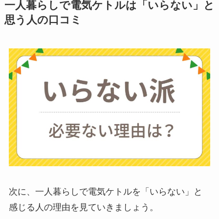
一人暮らしで電気ケトルは「いらない」と
代用
やおすすめは？
思う人の口コミ
ミキサーとどっちが
いい？
ストライダーはいら
ない？三輪車とどっ
ちがいい？買った人
に後悔
を聞いてみた
布団クリーナーはい
らない？買ってよか
った？代用
は布団乾
燥機や掃除機など
次に、一人暮らしで電気ケトルを「いらない」と
感じる人の理由を見ていきましょう。