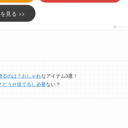
を見る >>
ポチップ
贈るのは？おしゃれ
なアイテム3選！
？どうせ捨てるし必要
ない？