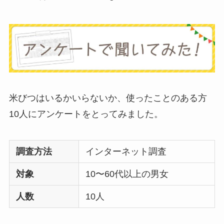
ミキサーとどっちが
いい？
ストライダーはいら
ない？三輪車とどっ
ちがいい？買った人
に後悔
を聞いてみた
米びつはいるかいらないか、使ったことのある方
10人にアンケートをとってみました。
布団クリーナーはい
らない？買ってよか
調査方法
インターネット調査
った？代用
は布団乾
対象
10〜60代以上の男女
燥機や掃除機など
人数
10人
お風呂の蓋はいらな