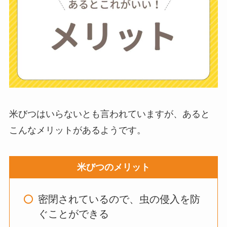
ちがいい？買った人
に後悔
を聞いてみた
布団クリーナーはい
らない？買ってよか
った？代用
は布団乾
燥機や掃除機など
米びつはいらないとも言われていますが、あると
こんなメリットがあるようです。
お風呂の蓋はいらな
い？どうしてる？代
米びつのメリット
わり
のものは何がい
い？
密閉されているので、虫の侵入を防
ぐことができる
ウォーターテーブル