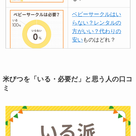
ベビーサークルはい
らない？レンタルの
方がいい？代わりの
安い
ものはどれ？
離乳食づくりにブレ
ンダーはいらない？
米びつを「いる・必要だ」と思う人の口コ
代用
やおすすめは？
ミ
ミキサーとどっちが
いい？
ストライダーはいら
ない？三輪車とどっ
ちがいい？買った人