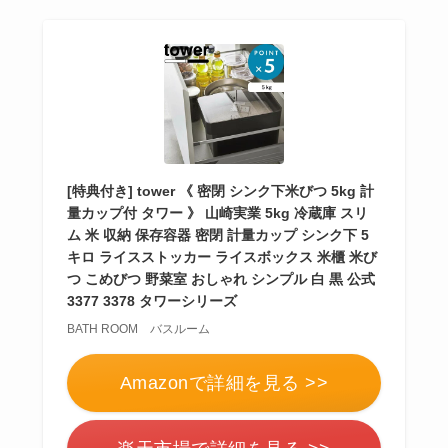
らない？買ってよか
った？代用
は布団乾
燥機や掃除機など
お風呂の蓋はいらな
い？どうしてる？代
[特典付き] tower 《 密閉 シンク下米びつ 5kg 計
量カップ付 タワー 》 山崎実業 5kg 冷蔵庫 スリ
わり
のものは何がい
ム 米 収納 保存容器 密閉 計量カップ シンク下 5
い？
キロ ライスストッカー ライスボックス 米櫃 米び
つ こめびつ 野菜室 おしゃれ シンプル 白 黒 公式
3377 3378 タワーシリーズ
ウォーターテーブル
BATH ROOM バスルーム
はいらない？飽きる
し手作り
できる？買
Amazonで詳細を見る >>
ってよかった？