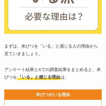
に後悔
を聞いてみた
布団クリーナーはい
らない？買ってよか
った？代用
は布団乾
燥機や掃除機など
まずは、米びつを「いる」と感じる人の理由から
見ていきましょう。
お風呂の蓋はいらな
い？どうしてる？代
アンケート結果とXでの調査結果をまとめると、米
わり
のものは何がい
びつを
「いる」と感じる理由
は、
い？
米びつがいる理由
ウォーターテーブル
はいらない？飽きる