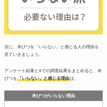
ちがいい？買った人
に後悔
を聞いてみた
布団クリーナーはい
らない？買ってよか
った？代用
は布団乾
次に、米びつを「いらない」と感じる人の理由を
燥機や掃除機など
見ていきましょう。
お風呂の蓋はいらな
アンケート結果とXでの調査結果をまとめると、米
い？どうしてる？代
びつを
「いらない」と感じる理由
は、
わり
のものは何がい
い？
米びつがいらない理由
ウォーターテーブル