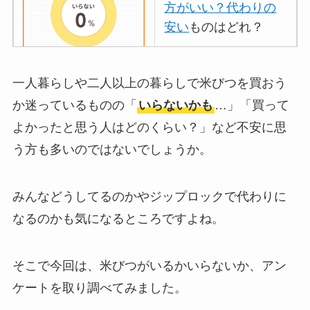
方がいい？代わりの
安い
ものはどれ？
離乳食づくりにブレ
一人暮らしや二人以上の暮らしで米びつを買おう
ンダーはいらない？
か迷っているものの「
いらないかも
…」「買って
代用
やおすすめは？
よかったと思う人はどのくらい？」など不安に思
ミキサーとどっちが
う方も多いのではないでしょうか。
いい？
ストライダーはいら
みんなどうしてるのかやジップロックで代わりに
ない？三輪車とどっ
なるのかも気になるところですよね。
ちがいい？買った人
に後悔
を聞いてみた
そこで今回は、米びつがいるかいらないか、アン
ケートを取り調べてみました。
布団クリーナーはい