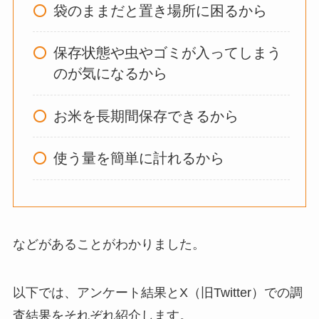
袋のままだと置き場所に困るから
し手作り
できる？買
ってよかった？
保存状態や虫やゴミが入ってしまう
のが気になるから
オイルポットはいる
いらない？やめた人
お米を長期間保存できるから
は？代用品
やおすす
めを使用者に聞いて
使う量を簡単に計れるから
みた
敷きパッドシーツは
いらないしダサい？
などがあることがわかりました。
敷きパッドだけで寝
るのはどう？代わり
はある？
以下では、アンケート結果とX（旧Twitter）での調
査結果をそれぞれ紹介します。