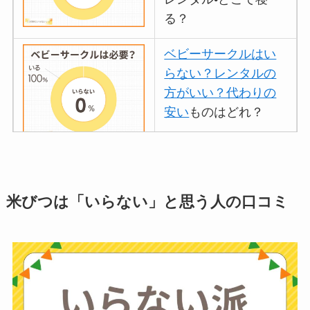
る？
ベビーサークルはい
らない？レンタルの
方がいい？代わりの
安い
ものはどれ？
離乳食づくりにブレ
ンダーはいらない？
米びつは「いらない」と思う人の口コミ
代用
やおすすめは？
ミキサーとどっちが
いい？
ストライダーはいら
ない？三輪車とどっ