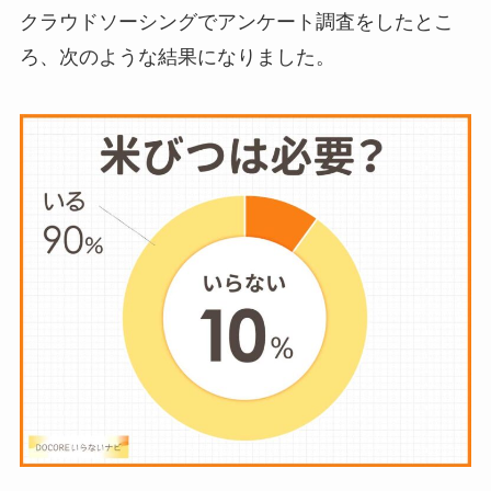
い？どうしてる？代
クラウドソーシングでアンケート調査をしたとこ
わり
のものは何がい
ろ、次のような結果になりました。
い？
ウォーターテーブル
はいらない？飽きる
し手作り
できる？買
ってよかった？
オイルポットはいる
いらない？やめた人
は？代用品
やおすす
めを使用者に聞いて
みた