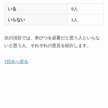
敷きパッドシーツは
いる
9人
いらないしダサい？
敷きパッドだけで寝
いらない
1人
るのはどう？代わり
はある？
次の項目では、米びつを必要だと思う人といらな
おむつ用ゴミ箱はい
いと思う人、それぞれの意見を紹介します。
らない？みんなどう
してる？100均で代用
⇧目次へ戻る
できるか調べてみた