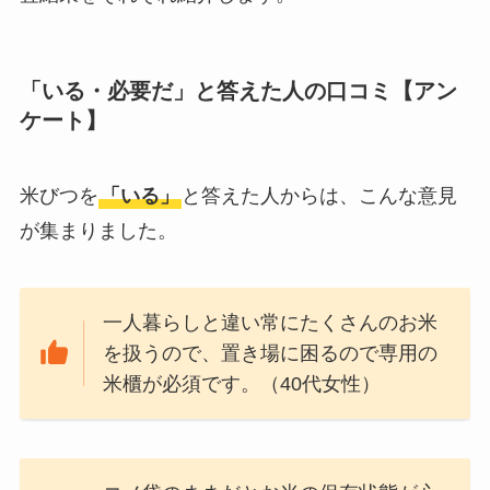
おむつ用ゴミ箱はい
らない？みんなどう
してる？100均で代用
「いる・必要だ」と答えた人の口コミ【アン
できるか調べてみた
ケート】
米びつを
「いる」
と答えた人からは、こんな意見
が集まりました。
一人暮らしと違い常にたくさんのお米
を扱うので、置き場に困るので専用の
米櫃が必須です。（40代女性）