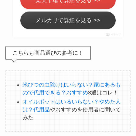
楽天市場で詳細を見る >>
オイルポットはいる
いらない？やめた人
メルカリで詳細を見る >>
は？代用品
やおすす
ポチップ
めを使用者に聞いて
みた
こちらも商品選びの参考に！
敷きパッドシーツは
いらないしダサい？
敷きパッドだけで寝
米びつの虫除けはいらない？家にあるも
るのはどう？代わり
ので代用できる？おすすめ
3選はコレ！
はある？
オイルポットはいるいらない？やめた人
は？代用品
やおすすめを使用者に聞いて
おむつ用ゴミ箱はい
みた
らない？みんなどう
してる？100均で代用
できるか調べてみた