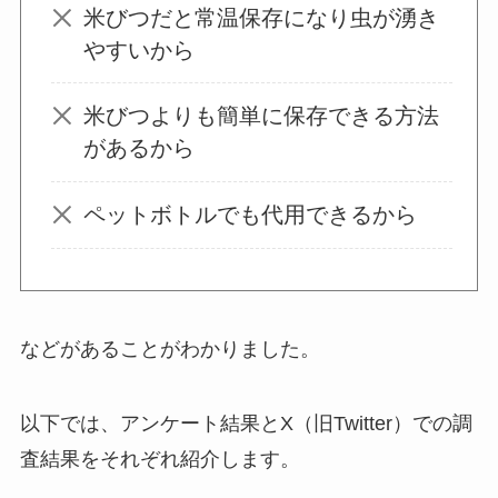
米びつだと常温保存になり虫が湧き
はいらない？飽きる
やすいから
し手作り
できる？買
ってよかった？
米びつよりも簡単に保存できる方法
があるから
オイルポットはいる
いらない？やめた人
ペットボトルでも代用できるから
は？代用品
やおすす
めを使用者に聞いて
みた
などがあることがわかりました。
敷きパッドシーツは
いらないしダサい？
敷きパッドだけで寝
以下では、アンケート結果とX（旧Twitter）での調
るのはどう？代わり
査結果をそれぞれ紹介します。
はある？