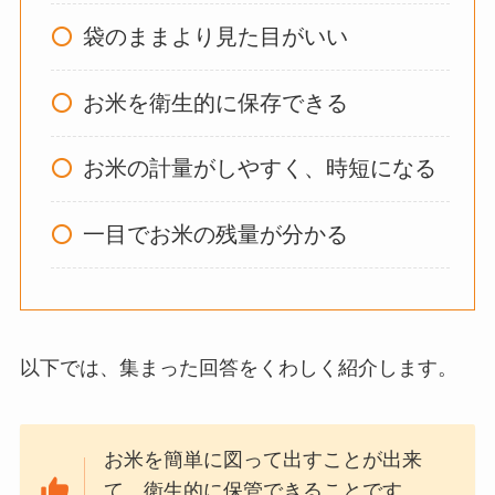
はいらない？飽きる
袋のままより見た目がいい
し手作り
できる？買
ってよかった？
お米を衛生的に保存できる
お米の計量がしやすく、時短になる
オイルポットはいる
いらない？やめた人
一目でお米の残量が分かる
は？代用品
やおすす
めを使用者に聞いて
みた
敷きパッドシーツは
以下では、集まった回答をくわしく紹介します。
いらないしダサい？
敷きパッドだけで寝
るのはどう？代わり
お米を簡単に図って出すことが出来
はある？
て、衛生的に保管できることです。