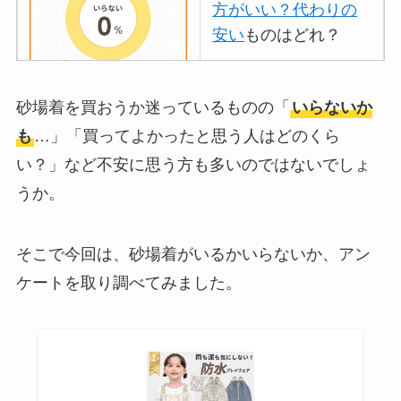
方がいい？代わりの
安い
ものはどれ？
離乳食づくりにブレ
砂場着を買おうか迷っているものの「
いらないか
ンダーはいらない？
も
…」「買ってよかったと思う人はどのくら
代用
やおすすめは？
い？」など不安に思う方も多いのではないでしょ
ミキサーとどっちが
うか。
いい？
ストライダーはいら
そこで今回は、砂場着がいるかいらないか、アン
ない？三輪車とどっ
ケートを取り調べてみました。
ちがいい？買った人
に後悔
を聞いてみた
布団クリーナーはい