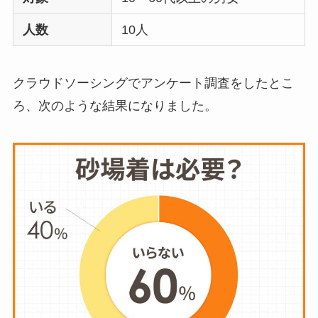
人数
10人
お風呂の蓋はいらな
い？どうしてる？代
クラウドソーシングでアンケート調査をしたとこ
わり
のものは何がい
ろ、次のような結果になりました。
い？
ウォーターテーブル
はいらない？飽きる
し手作り
できる？買
ってよかった？
オイルポットはいる
いらない？やめた人