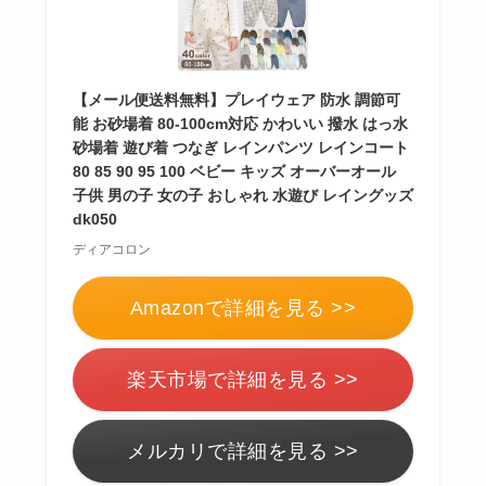
らない？買ってよか
った？代用
は布団乾
燥機や掃除機など
【メール便送料無料】プレイウェア 防水 調節可
能 お砂場着 80-100cm対応 かわいい 撥水 はっ水
砂場着 遊び着 つなぎ レインパンツ レインコート
お風呂の蓋はいらな
80 85 90 95 100 ベビー キッズ オーバーオール
子供 男の子 女の子 おしゃれ 水遊び レイングッズ
い？どうしてる？代
dk050
わり
のものは何がい
ディアコロン
い？
Amazonで詳細を見る >>
ウォーターテーブル
楽天市場で詳細を見る >>
はいらない？飽きる
し手作り
できる？買
ってよかった？
メルカリで詳細を見る >>