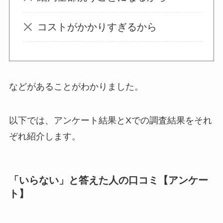
ってよかった？
コストがかかりすぎるから
オイルポットはいる
いらない？やめた人
は？代用品
やおすす
めを使用者に聞いて
などがあることがわかりました。
みた
以下では、アンケート結果とXでの調査結果をそれ
敷きパッドシーツは
いらないしダサい？
ぞれ紹介します。
敷きパッドだけで寝
るのはどう？代わり
はある？
「いらない」と答えた人の口コミ【アンケー
ト】
おむつ用ゴミ箱はい
らない？みんなどう