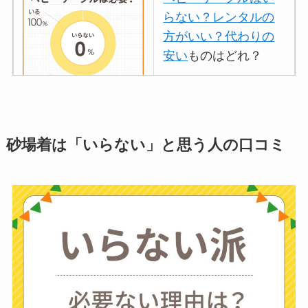
らない？レンタルの
方がいい？代わりの
安い
ものはどれ？
離乳食づくりにブレ
ンダーはいらない？
砂場着は「いらない」と思う人の口コミ
代用
やおすすめは？
ミキサーとどっちが
いい？
ストライダーはいら
ない？三輪車とどっ
ちがいい？買った人
に後悔
を聞いてみた