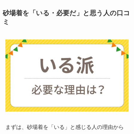
ンダーはいらない？
砂場着を「いる・必要だ」と思う人の口コ
代用
やおすすめは？
ミ
ミキサーとどっちが
いい？
ストライダーはいら
ない？三輪車とどっ
ちがいい？買った人
に後悔
を聞いてみた
布団クリーナーはい
らない？買ってよか
った？代用
は布団乾
燥機や掃除機など
まずは、砂場着を「いる」と感じる人の理由から