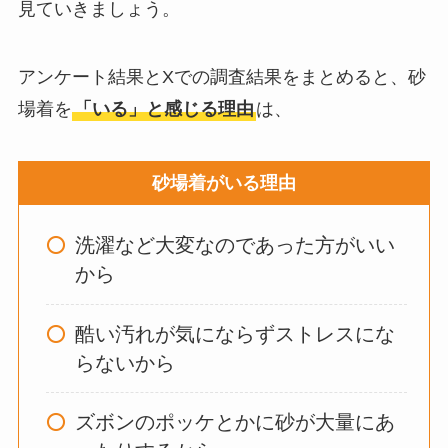
見ていきましょう。
お風呂の蓋はいらな
い？どうしてる？代
アンケート結果とXでの調査結果をまとめると、砂
わり
のものは何がい
場着を
「いる」と感じる理由
は、
い？
砂場着がいる理由
ウォーターテーブル
はいらない？飽きる
洗濯など大変なのであった方がいい
し手作り
できる？買
から
ってよかった？
酷い汚れが気にならずストレスにな
オイルポットはいる
らないから
いらない？やめた人
は？代用品
やおすす
ズボンのポッケとかに砂が大量にあ
めを使用者に聞いて