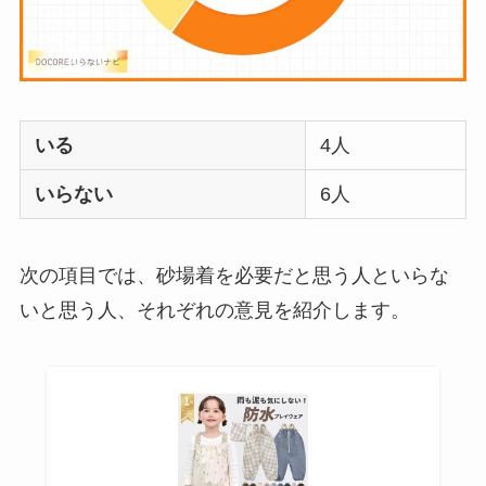
は？代用品
やおすす
めを使用者に聞いて
みた
敷きパッドシーツは
いる
4人
いらないしダサい？
敷きパッドだけで寝
いらない
6人
るのはどう？代わり
はある？
次の項目では、砂場着を必要だと思う人といらな
おむつ用ゴミ箱はい
いと思う人、それぞれの意見を紹介します。
らない？みんなどう
してる？100均で代用
できるか調べてみた