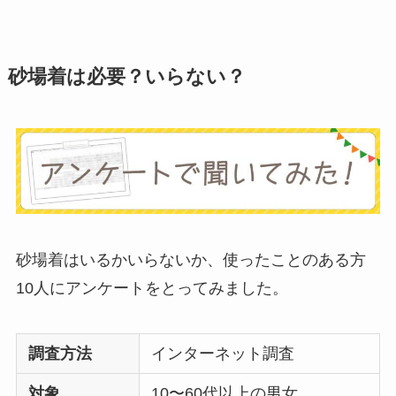
離乳食づくりにブレ
ンダーはいらない？
砂場着は必要？いらない？
代用
やおすすめは？
ミキサーとどっちが
いい？
ストライダーはいら
ない？三輪車とどっ
ちがいい？買った人
に後悔
を聞いてみた
砂場着はいるかいらないか、使ったことのある方
10人にアンケートをとってみました。
布団クリーナーはい
らない？買ってよか
調査方法
インターネット調査
った？代用
は布団乾
対象
10〜60代以上の男女
燥機や掃除機など