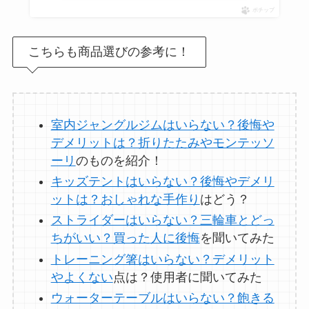
ポチップ
オイルポットはいる
いらない？やめた人
こちらも商品選びの参考に！
は？代用品
やおすす
めを使用者に聞いて
みた
室内ジャングルジムはいらない？後悔や
敷きパッドシーツは
デメリットは？折りたたみやモンテッソ
いらないしダサい？
ーリ
のものを紹介！
敷きパッドだけで寝
キッズテントはいらない？後悔やデメリ
るのはどう？代わり
ットは？おしゃれな手作り
はどう？
はある？
ストライダーはいらない？三輪車とどっ
ちがいい？買った人に後悔
を聞いてみた
おむつ用ゴミ箱はい
トレーニング箸はいらない？デメリット
らない？みんなどう
やよくない
点は？使用者に聞いてみた
してる？100均で代用
ウォーターテーブルはいらない？飽きる
できるか調べてみた