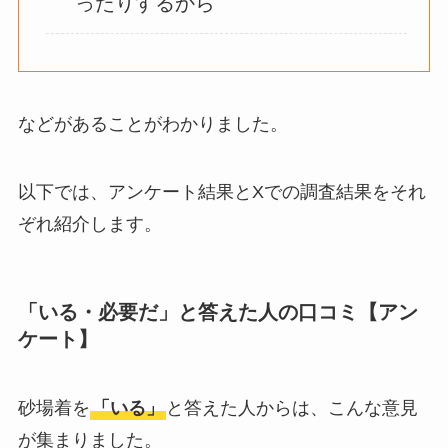
ったりするから
みた
敷きパッドシーツは
いらないしダサい？
などがあることがわかりました。
敷きパッドだけで寝
るのはどう？代わり
はある？
以下では、アンケート結果とXでの調査結果をそれ
ぞれ紹介します。
おむつ用ゴミ箱はい
らない？みんなどう
してる？100均で代用
「いる・必要だ」と答えた人の口コミ【アン
できるか調べてみた
ケート】
砂場着を
「いる」
と答えた人からは、こんな意見
が集まりました。