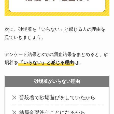
布団クリーナーはい
らない？買ってよか
った？代用
は布団乾
次に、砂場着を「いらない」と感じる人の理由を
燥機や掃除機など
見ていきましょう。
お風呂の蓋はいらな
アンケート結果とXでの調査結果をまとめると、砂
い？どうしてる？代
場着を
「いらない」と感じる理由
は、
わり
のものは何がい
い？
砂場着がいらない理由
ウォーターテーブル
普段着で砂場遊びをしていたから
はいらない？飽きる
し手作り
できる？買
結局全部洗うことになるから