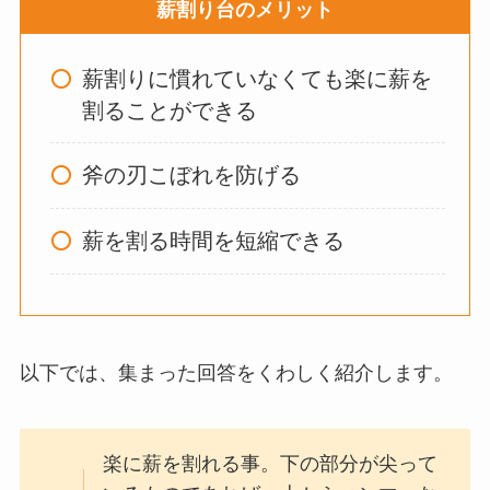
薪割り台のメリット
わり
のものは何がい
い？
薪割りに慣れていなくても楽に薪を
割ることができる
ウォーターテーブル
はいらない？飽きる
斧の刃こぼれを防げる
し手作り
できる？買
ってよかった？
薪を割る時間を短縮できる
オイルポットはいる
いらない？やめた人
以下では、集まった回答をくわしく紹介します。
は？代用品
やおすす
めを使用者に聞いて
みた
楽に薪を割れる事。下の部分が尖って