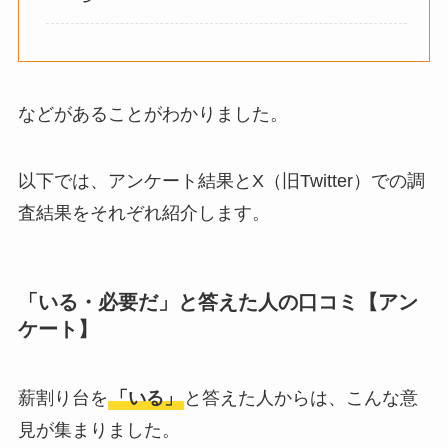
は？代用品
やおすす
めを使用者に聞いて
みた
などがあることがわかりました。
敷きパッドシーツは
いらないしダサい？
敷きパッドだけで寝
以下では、アンケート結果とX（旧Twitter）での調
るのはどう？代わり
査結果をそれぞれ紹介します。
はある？
おむつ用ゴミ箱はい
「いる・必要だ」と答えた人の口コミ【アン
らない？みんなどう
ケート】
してる？100均で代用
できるか調べてみた
薪割り台を
「いる」
と答えた人からは、こんな意
見が集まりました。