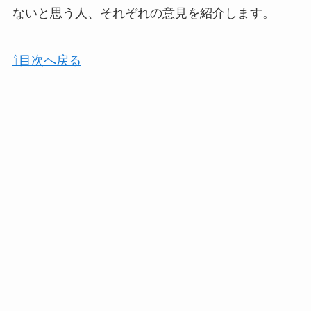
おむつ用ゴミ箱はい
ないと思う人、それぞれの意見を紹介します。
らない？みんなどう
してる？100均で代用
⇧目次へ戻る
できるか調べてみた