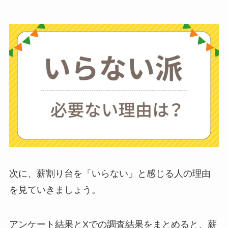
ミキサーとどっちが
いい？
ストライダーはいら
ない？三輪車とどっ
ちがいい？買った人
に後悔
を聞いてみた
布団クリーナーはい
らない？買ってよか
った？代用
は布団乾
次に、薪割り台を「いらない」と感じる人の理由
燥機や掃除機など
を見ていきましょう。
お風呂の蓋はいらな
アンケート結果とXでの調査結果をまとめると、薪