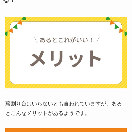
る？
ミキサーとどっちが
いい？
ストライダーはいら
ない？三輪車とどっ
ちがいい？買った人
に後悔
を聞いてみた
布団クリーナーはい
らない？買ってよか
った？代用
は布団乾
燥機や掃除機など
薪割り台はいらないとも言われていますが、ある
とこんなメリットがあるようです。
お風呂の蓋はいらな
い？どうしてる？代