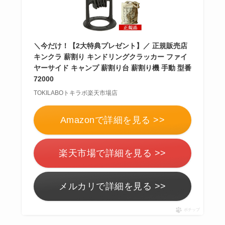
らない？買ってよか
った？代用
は布団乾
燥機や掃除機など
＼今だけ！【2大特典プレゼント】／ 正規販売店
キンクラ 薪割り キンドリングクラッカー ファイ
ヤーサイド キャンプ 薪割り台 薪割り機 手動 型番
72000
お風呂の蓋はいらな
い？どうしてる？代
TOKILABOトキラボ楽天市場店
わり
のものは何がい
Amazonで詳細を見る >>
い？
楽天市場で詳細を見る >>
ウォーターテーブル
はいらない？飽きる
メルカリで詳細を見る >>
し手作り
できる？買
ってよかった？
ポチップ