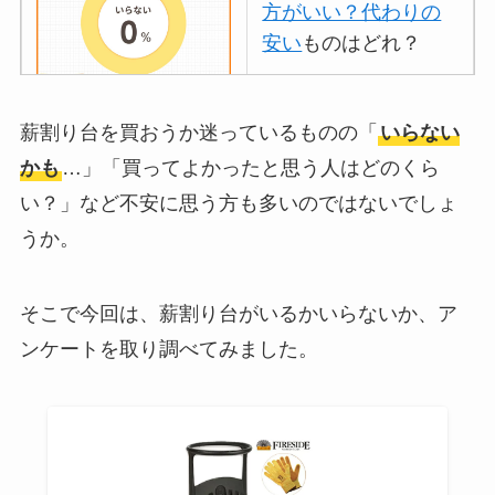
方がいい？代わりの
安い
ものはどれ？
離乳食づくりにブレ
薪割り台を買おうか迷っているものの「
いらない
ンダーはいらない？
かも
…」「買ってよかったと思う人はどのくら
代用
やおすすめは？
い？」など不安に思う方も多いのではないでしょ
ミキサーとどっちが
うか。
いい？
ストライダーはいら
そこで今回は、薪割り台がいるかいらないか、ア
ない？三輪車とどっ
ンケートを取り調べてみました。
ちがいい？買った人
に後悔
を聞いてみた
布団クリーナーはい