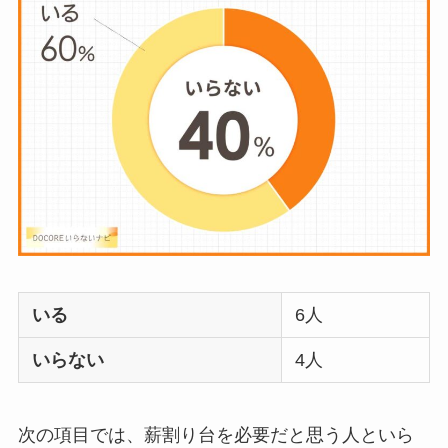
はいらない？飽きる
し手作り
できる？買
ってよかった？
オイルポットはいる
いらない？やめた人
は？代用品
やおすす
めを使用者に聞いて
みた
敷きパッドシーツは
いる
6人
いらないしダサい？
敷きパッドだけで寝
いらない
4人
るのはどう？代わり
はある？
次の項目では、薪割り台を必要だと思う人といら