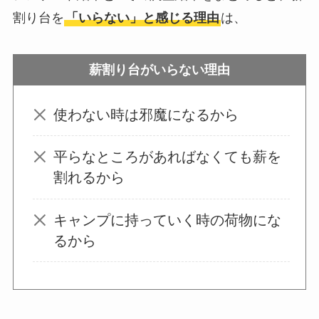
い？どうしてる？代
割り台を
「いらない」と感じる理由
は、
わり
のものは何がい
い？
薪割り台がいらない理由
ウォーターテーブル
使わない時は邪魔になるから
はいらない？飽きる
し手作り
できる？買
平らなところがあればなくても薪を
ってよかった？
割れるから
オイルポットはいる
キャンプに持っていく時の荷物にな
いらない？やめた人
るから
は？代用品
やおすす
めを使用者に聞いて
みた