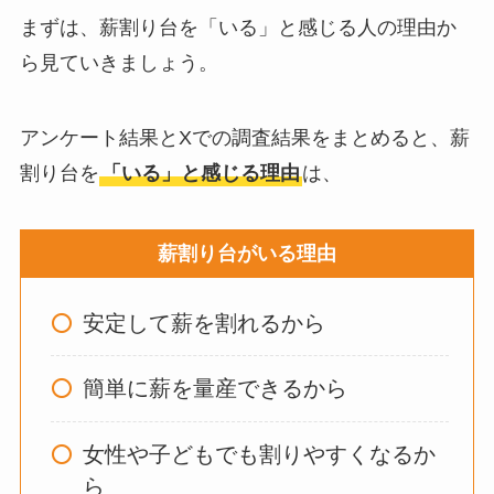
燥機や掃除機など
まずは、薪割り台を「いる」と感じる人の理由か
ら見ていきましょう。
お風呂の蓋はいらな
い？どうしてる？代
アンケート結果とXでの調査結果をまとめると、薪
わり
のものは何がい
割り台を
「いる」と感じる理由
は、
い？
薪割り台がいる理由
ウォーターテーブル
はいらない？飽きる
安定して薪を割れるから
し手作り
できる？買
ってよかった？
簡単に薪を量産できるから
オイルポットはいる
女性や子どもでも割りやすくなるか
いらない？やめた人
ら