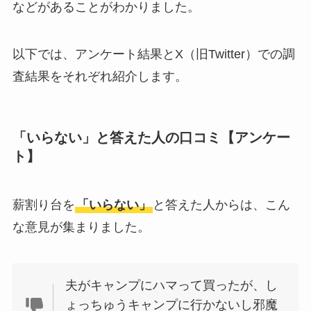
などがあることがわかりました。
敷きパッドシーツは
いらないしダサい？
敷きパッドだけで寝
以下では、アンケート結果とX（旧Twitter）での調
るのはどう？代わり
査結果をそれぞれ紹介します。
はある？
おむつ用ゴミ箱はい
「いらない」と答えた人の口コミ【アンケー
らない？みんなどう
ト】
してる？100均で代用
できるか調べてみた
薪割り台を
「いらない」
と答えた人からは、こん
な意見が集まりました。
夫がキャンプにハマって買ったが、し
ょっちゅうキャンプに行かないし邪魔