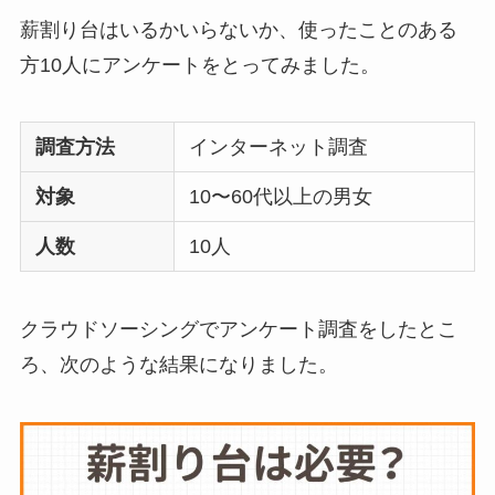
に後悔
を聞いてみた
薪割り台はいるかいらないか、使ったことのある
方10人にアンケートをとってみました。
布団クリーナーはい
らない？買ってよか
調査方法
インターネット調査
った？代用
は布団乾
対象
10〜60代以上の男女
燥機や掃除機など
人数
10人
お風呂の蓋はいらな
い？どうしてる？代
クラウドソーシングでアンケート調査をしたとこ
わり
のものは何がい
ろ、次のような結果になりました。
い？
ウォーターテーブル