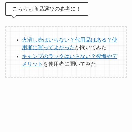
こちらも商品選びの参考に！
オイルポットはいる
いらない？やめた人
は？代用品
やおすす
めを使用者に聞いて
火消し壺はいらない？代用品はある？使
みた
用者に買ってよかった
か聞いてみた
キャンプのラックはいらない？後悔やデ
敷きパッドシーツは
メリット
を使用者に聞いてみた
いらないしダサい？
敷きパッドだけで寝
るのはどう？代わり
はある？
おむつ用ゴミ箱はい
らない？みんなどう
してる？100均で代用
できるか調べてみた