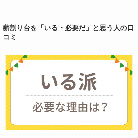
離乳食づくりにブレ
ンダーはいらない？
薪割り台を「いる・必要だ」と思う人の口
代用
やおすすめは？
コミ
ミキサーとどっちが
いい？
ストライダーはいら
ない？三輪車とどっ
ちがいい？買った人
に後悔
を聞いてみた
布団クリーナーはい
らない？買ってよか
った？代用
は布団乾