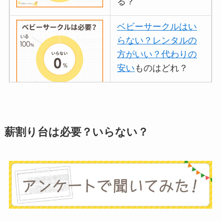
る？
ベビーサークルはい
らない？レンタルの
方がいい？代わりの
安い
ものはどれ？
離乳食づくりにブレ
ンダーはいらない？
薪割り台は必要？いらない？
代用
やおすすめは？
ミキサーとどっちが
いい？
ストライダーはいら
ない？三輪車とどっ
ちがいい？買った人